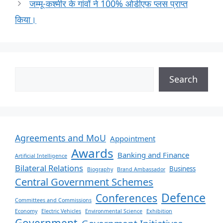
जम्मू-कश्मीर के गांवों ने 100% ओडीएफ प्लस प्राप्त
किया।
Search
Agreements and MoU
Appointment
Awards
Banking and Finance
Artificial Intelligence
Bilateral Relations
Business
Biography
Brand Ambassador
Central Government Schemes
Defence
Conferences
Committees and Commissions
Economy
Electric Vehicles
Environmental Science
Exhibition
Government