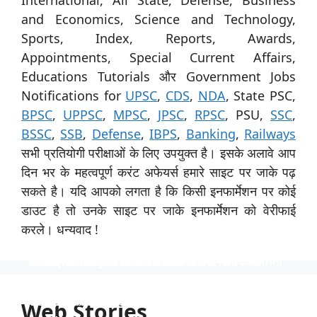
and Economics, Science and Technology,
Sports, Index, Reports, Awards,
Appointments, Special Current Affairs,
Educations Tutorials और Government Jobs
Notifications for
UPSC
,
CDS
,
NDA
, State PSC,
BPSC
,
UPPSC
,
MPSC
,
JPSC
,
RPSC
, PSU,
SSC
,
BSSC
,
SSB
,
Defense
,
IBPS
,
Banking
,
Railways
सभी प्रतियोगी परीक्षाओं के लिए उपयुक्त है। इसके अलावे आप
दिन भर के महत्वपूर्ण करंट अफेयर्स हमारे साइट पर जाके पढ़
सकते है। यदि आपको लगता है कि किसी इनफार्मेशन पर कोई
डाउट है तो उनके साइट पर जाके इनफार्मेशन को वेरीफाई
करले। धन्यवाद !
स्पेशिलिस्ट ऑफिसर के 31 पदों पर नाबार्ड ने निकाली भर्ती
उत्तर प्रदेश विश्वविद्यालय ने 535 पदों पर भर्ती निकाली
टीजीटी और पीजीटी के 1613 पदों पर भर्ती
Indian Navy में 254 ऑफिसर पदों पर भर्ती
निकली भर्ती NTPC में 130 पदों पर
स्पेशिलिस्ट ऑफिसर के 31 पदों पर नाबार्ड ने निकाली भर्ती, आयु
उत्तर प्रदेश विश्वविद्यालय ने 535 पदों पर भर्ती निकाली, आयु सीमा
टीजीटी और पीजीटी के 1613 पदों पर भर्ती, 40 वर्ष की आयु सीमा
Indian Navy में 254 ऑफिसर पदों पर भर्ती, इंजीनियर्स को
निकली भर्ती NTPC में 130 पदों पर, आयु सीमा 40 साल, सैलरी
सीमा 62 साल तक, साढ़े 4 लाख रुपये की सैलरी।
40 साल तक और 1 लाख से अधिक की सैलरी।
और 90 हजार रुपये से अधिक की सैलरी
अवसर, वेतन 56 हजार तक
1,80,000 तक
Web Stories