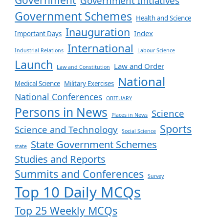
Government Initiatives
Government Schemes
Health and Science
Inauguration
Index
Important Days
International
Industrial Relations
Labour Science
Launch
Law and Order
Law and Constitution
National
Medical Science
Military Exercises
National Conferences
OBITUARY
Persons in News
Science
Places in News
Sports
Science and Technology
Social Science
State Government Schemes
state
Studies and Reports
Summits and Conferences
Survey
Top 10 Daily MCQs
Top 25 Weekly MCQs