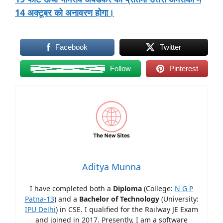
14 अक्टूबर को अनावरण होगा।
Facebook
Twitter
Follow
Pinterest
Aditya Munna
I have completed both a
Diploma
(College:
N G P
Patna-13
) and a
Bachelor of Technology
(University:
IPU Delhi
) in CSE. I qualified for the Railway JE Exam
and joined in 2017. Presently, I am a software