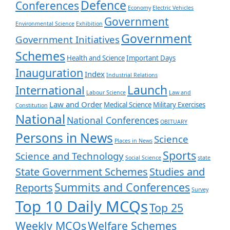
Defence
Conferences
Economy
Electric Vehicles
Government
Environmental Science
Exhibition
Government
Government Initiatives
Schemes
Health and Science
Important Days
Inauguration
Index
Industrial Relations
Launch
International
Labour Science
Law and
Law and Order
Medical Science
Military Exercises
Constitution
National
National Conferences
OBITUARY
Persons in News
Science
Places in News
Sports
Science and Technology
Social Science
state
State Government Schemes
Studies and
Summits and Conferences
Reports
Survey
Top 10 Daily MCQs
Top 25
Weekly MCQs
Welfare Schemes