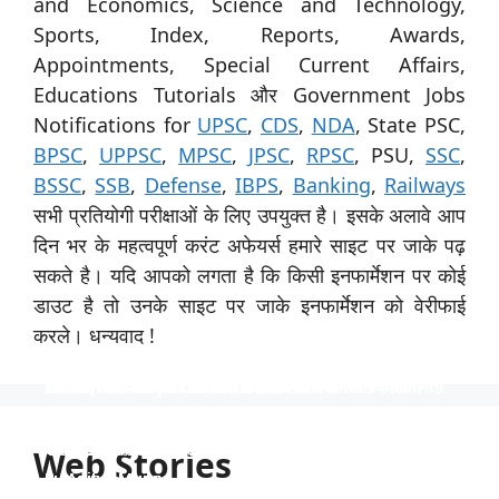
and Economics, Science and Technology,
Sports, Index, Reports, Awards,
Appointments, Special Current Affairs,
Educations Tutorials और Government Jobs
Notifications for
UPSC
,
CDS
,
NDA
, State PSC,
BPSC
,
UPPSC
,
MPSC
,
JPSC
,
RPSC
, PSU,
SSC
,
BSSC
,
SSB
,
Defense
,
IBPS
,
Banking
,
Railways
सभी प्रतियोगी परीक्षाओं के लिए उपयुक्त है। इसके अलावे आप
दिन भर के महत्वपूर्ण करंट अफेयर्स हमारे साइट पर जाके पढ़
सकते है। यदि आपको लगता है कि किसी इनफार्मेशन पर कोई
डाउट है तो उनके साइट पर जाके इनफार्मेशन को वेरीफाई
करले। धन्यवाद !
स्पेशिलिस्ट ऑफिसर के 31 पदों पर नाबार्ड ने निकाली भर्ती
उत्तर प्रदेश विश्वविद्यालय ने 535 पदों पर भर्ती निकाली
टीजीटी और पीजीटी के 1613 पदों पर भर्ती
Indian Navy में 254 ऑफिसर पदों पर भर्ती
निकली भर्ती NTPC में 130 पदों पर
स्पेशिलिस्ट ऑफिसर के 31 पदों पर नाबार्ड ने निकाली भर्ती, आयु
उत्तर प्रदेश विश्वविद्यालय ने 535 पदों पर भर्ती निकाली, आयु सीमा
टीजीटी और पीजीटी के 1613 पदों पर भर्ती, 40 वर्ष की आयु सीमा
Indian Navy में 254 ऑफिसर पदों पर भर्ती, इंजीनियर्स को
निकली भर्ती NTPC में 130 पदों पर, आयु सीमा 40 साल, सैलरी
सीमा 62 साल तक, साढ़े 4 लाख रुपये की सैलरी।
40 साल तक और 1 लाख से अधिक की सैलरी।
और 90 हजार रुपये से अधिक की सैलरी
अवसर, वेतन 56 हजार तक
1,80,000 तक
Web Stories
By Aditya Munna
By Aditya Munna
By Aditya Munna
By Aditya Munna
By Aditya Munna