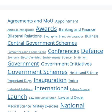
Agreements and MoU
Appointment
Awards
Banking and Finance
Artificial Intelligence
Bilateral Relations
Business
Biography
Brand Ambassador
Central Government Schemes
Defence
Conferences
Committees and Commissions
Economy
Electric Vehicles
Environmental Science
Exhibition
Government
Government Initiatives
Government Schemes
Health and Science
Inauguration
Index
Important Days
International
Industrial Relations
Labour Science
Launch
Law and Order
Law and Constitution
National
Medical Science
Military Exercises