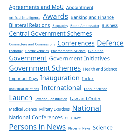
Agreements and MoU
Appointment
Awards
Banking and Finance
Artificial Intelligence
Bilateral Relations
Business
Biography
Brand Ambassador
Central Government Schemes
Defence
Conferences
Committees and Commissions
Economy
Electric Vehicles
Environmental Science
Exhibition
Government
Government Initiatives
Government Schemes
Health and Science
Inauguration
Index
Important Days
International
Industrial Relations
Labour Science
Launch
Law and Order
Law and Constitution
National
Medical Science
Military Exercises
National Conferences
OBITUARY
Persons in News
Science
Places in News