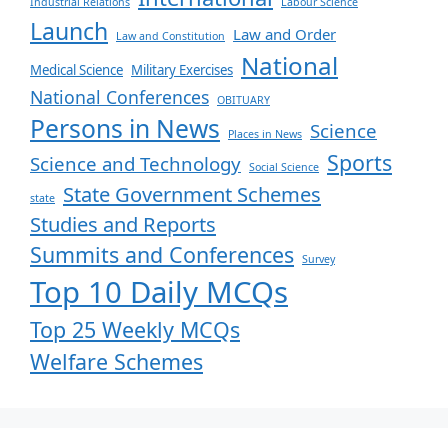
Industrial Relations
Labour Science
Launch
Law and Order
Law and Constitution
National
Medical Science
Military Exercises
National Conferences
OBITUARY
Persons in News
Science
Places in News
Sports
Science and Technology
Social Science
State Government Schemes
state
Studies and Reports
Summits and Conferences
Survey
Top 10 Daily MCQs
Top 25 Weekly MCQs
Welfare Schemes