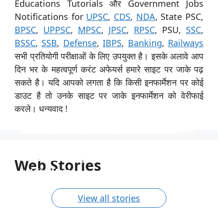
Educations Tutorials और Government Jobs
Notifications for
UPSC
,
CDS
,
NDA
, State PSC,
BPSC
,
UPPSC
,
MPSC
,
JPSC
,
RPSC
, PSU,
SSC
,
BSSC
,
SSB
,
Defense
,
IBPS
,
Banking
,
Railways
सभी प्रतियोगी परीक्षाओं के लिए उपयुक्त है। इसके अलावे आप
दिन भर के महत्वपूर्ण करंट अफेयर्स हमारे साइट पर जाके पढ़
सकते है। यदि आपको लगता है कि किसी इनफार्मेशन पर कोई
डाउट है तो उनके साइट पर जाके इनफार्मेशन को वेरीफाई
करले। धन्यवाद !
स्पेशिलिस्ट ऑफिसर के 31 पदों पर नाबार्ड ने निकाली भर्ती
उत्तर प्रदेश विश्वविद्यालय ने 535 पदों पर भर्ती निकाली
टीजीटी और पीजीटी के 1613 पदों पर भर्ती
Indian Navy में 254 ऑफिसर पदों पर भर्ती
निकली भर्ती NTPC में 130 पदों पर
स्पेशिलिस्ट ऑफिसर के 31 पदों पर नाबार्ड ने निकाली भर्ती, आयु
उत्तर प्रदेश विश्वविद्यालय ने 535 पदों पर भर्ती निकाली, आयु सीमा
टीजीटी और पीजीटी के 1613 पदों पर भर्ती, 40 वर्ष की आयु सीमा
Indian Navy में 254 ऑफिसर पदों पर भर्ती, इंजीनियर्स को
निकली भर्ती NTPC में 130 पदों पर, आयु सीमा 40 साल, सैलरी
सीमा 62 साल तक, साढ़े 4 लाख रुपये की सैलरी।
40 साल तक और 1 लाख से अधिक की सैलरी।
और 90 हजार रुपये से अधिक की सैलरी
अवसर, वेतन 56 हजार तक
1,80,000 तक
Web Stories
By Aditya Munna
By Aditya Munna
By Aditya Munna
By Aditya Munna
By Aditya Munna
On Feb 27, 2024
On Feb 27, 2024
On Feb 27, 2024
On Feb 26, 2024
On Feb 24, 2024
View all stories