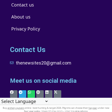
Contact us
About us
Privacy Policy
Contact Us
thenewsites20@gmail.com
Meet us on social media
Buy
archery quivers
online : best hunting & target 2026. Pilgrims can choose their
haj year
under new
four year policy. איזור המרכז – ורוניקה נערות ליווי באשדוד
strip johnny
.