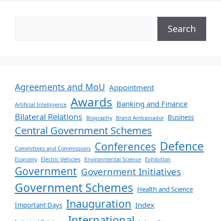
Search
Agreements and MoU
Appointment
Awards
Banking and Finance
Artificial Intelligence
Bilateral Relations
Business
Biography
Brand Ambassador
Central Government Schemes
Defence
Conferences
Committees and Commissions
Economy
Electric Vehicles
Environmental Science
Exhibition
Government
Government Initiatives
Government Schemes
Health and Science
Inauguration
Index
Important Days
International