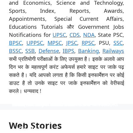
and Economics, Science and Technology,
Sports, Index, Reports, Awards,
Appointments, Special Current Affairs,
Educations Tutorials और Government Jobs
Notifications for
UPSC
,
CDS
,
NDA
, State PSC,
BPSC
,
UPPSC
,
MPSC
,
JPSC
,
RPSC
, PSU,
SSC
,
BSSC
,
SSB
,
Defense
,
IBPS
,
Banking
,
Railways
सभी प्रतियोगी परीक्षाओं के लिए उपयुक्त है। इसके अलावे आप
दिन भर के महत्वपूर्ण करंट अफेयर्स हमारे साइट पर जाके पढ़
सकते है। यदि आपको लगता है कि किसी इनफार्मेशन पर कोई
डाउट है तो उनके साइट पर जाके इनफार्मेशन को वेरीफाई
करले। धन्यवाद !
स्पेशिलिस्ट ऑफिसर के 31 पदों पर नाबार्ड ने निकाली भर्ती
उत्तर प्रदेश विश्वविद्यालय ने 535 पदों पर भर्ती निकाली
टीजीटी और पीजीटी के 1613 पदों पर भर्ती
Indian Navy में 254 ऑफिसर पदों पर भर्ती
निकली भर्ती NTPC में 130 पदों पर
स्पेशिलिस्ट ऑफिसर के 31 पदों पर नाबार्ड ने निकाली भर्ती, आयु
उत्तर प्रदेश विश्वविद्यालय ने 535 पदों पर भर्ती निकाली, आयु सीमा
टीजीटी और पीजीटी के 1613 पदों पर भर्ती, 40 वर्ष की आयु सीमा
Indian Navy में 254 ऑफिसर पदों पर भर्ती, इंजीनियर्स को
निकली भर्ती NTPC में 130 पदों पर, आयु सीमा 40 साल, सैलरी
सीमा 62 साल तक, साढ़े 4 लाख रुपये की सैलरी।
40 साल तक और 1 लाख से अधिक की सैलरी।
और 90 हजार रुपये से अधिक की सैलरी
अवसर, वेतन 56 हजार तक
1,80,000 तक
Web Stories
By Aditya Munna
By Aditya Munna
By Aditya Munna
By Aditya Munna
By Aditya Munna