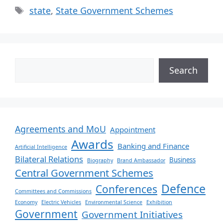
state
,
State Government Schemes
Search
Agreements and MoU
Appointment
Awards
Banking and Finance
Artificial Intelligence
Bilateral Relations
Business
Biography
Brand Ambassador
Central Government Schemes
Defence
Conferences
Committees and Commissions
Economy
Electric Vehicles
Environmental Science
Exhibition
Government
Government Initiatives