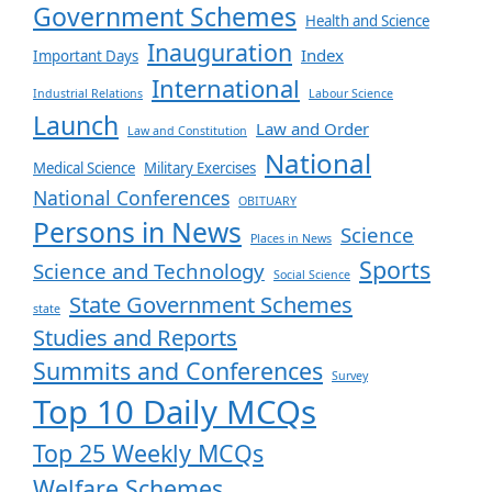
Government Schemes
Health and Science
Inauguration
Index
Important Days
International
Industrial Relations
Labour Science
Launch
Law and Order
Law and Constitution
National
Medical Science
Military Exercises
National Conferences
OBITUARY
Persons in News
Science
Places in News
Sports
Science and Technology
Social Science
State Government Schemes
state
Studies and Reports
Summits and Conferences
Survey
Top 10 Daily MCQs
Top 25 Weekly MCQs
Welfare Schemes