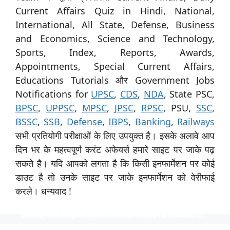
Current Affairs Quiz in Hindi, National,
International, All State, Defense, Business
and Economics, Science and Technology,
Sports, Index, Reports, Awards,
Appointments, Special Current Affairs,
Educations Tutorials और Government Jobs
Notifications for
UPSC
,
CDS
,
NDA
, State PSC,
BPSC
,
UPPSC
,
MPSC
,
JPSC
,
RPSC
, PSU,
SSC
,
BSSC
,
SSB
,
Defense
,
IBPS
,
Banking
,
Railways
सभी प्रतियोगी परीक्षाओं के लिए उपयुक्त है। इसके अलावे आप
दिन भर के महत्वपूर्ण करंट अफेयर्स हमारे साइट पर जाके पढ़
सकते है। यदि आपको लगता है कि किसी इनफार्मेशन पर कोई
डाउट है तो उनके साइट पर जाके इनफार्मेशन को वेरीफाई
करले। धन्यवाद !
स्पेशिलिस्ट ऑफिसर के 31 पदों पर नाबार्ड ने निकाली भर्ती
उत्तर प्रदेश विश्वविद्यालय ने 535 पदों पर भर्ती निकाली
टीजीटी और पीजीटी के 1613 पदों पर भर्ती
Indian Navy में 254 ऑफिसर पदों पर भर्ती
निकली भर्ती NTPC में 130 पदों पर