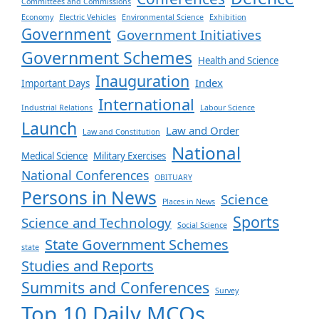
Committees and Commissions
Economy
Electric Vehicles
Environmental Science
Exhibition
Government
Government Initiatives
Government Schemes
Health and Science
Inauguration
Index
Important Days
International
Industrial Relations
Labour Science
Launch
Law and Order
Law and Constitution
National
Medical Science
Military Exercises
National Conferences
OBITUARY
Persons in News
Science
Places in News
Sports
Science and Technology
Social Science
State Government Schemes
state
Studies and Reports
Summits and Conferences
Survey
Top 10 Daily MCQs