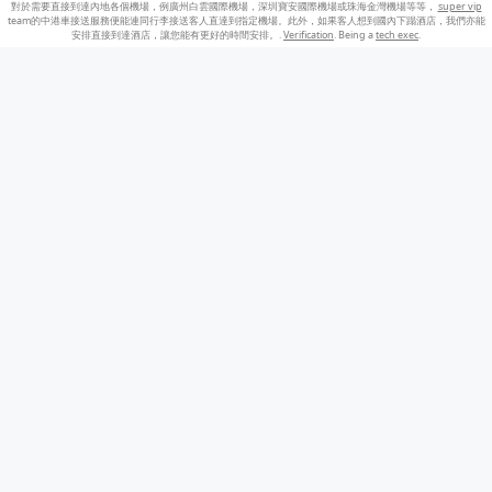
對於需要直接到達內地各個機場，例廣州白雲國際機場，深圳寶安國際機場或珠海金灣機場等等，
super vip
team的中港車接送服務便能連同行李接送客人直達到指定機場。此外，如果客人想到國內下蹋酒店，我們亦能
安排直接到達酒店，讓您能有更好的時間安排。.
Verification
. Being a
tech exec
.