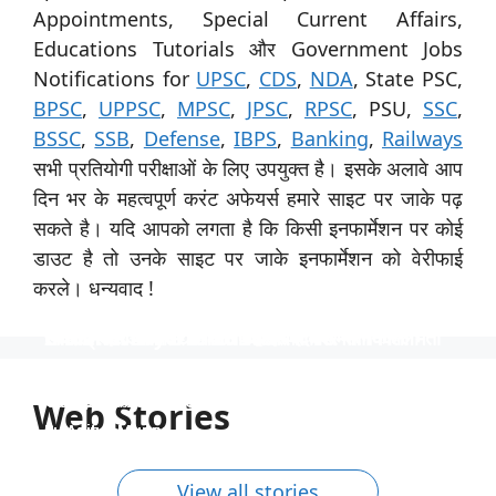
Appointments, Special Current Affairs,
Educations Tutorials और Government Jobs
Notifications for
UPSC
,
CDS
,
NDA
, State PSC,
BPSC
,
UPPSC
,
MPSC
,
JPSC
,
RPSC
, PSU,
SSC
,
BSSC
,
SSB
,
Defense
,
IBPS
,
Banking
,
Railways
सभी प्रतियोगी परीक्षाओं के लिए उपयुक्त है। इसके अलावे आप
दिन भर के महत्वपूर्ण करंट अफेयर्स हमारे साइट पर जाके पढ़
सकते है। यदि आपको लगता है कि किसी इनफार्मेशन पर कोई
डाउट है तो उनके साइट पर जाके इनफार्मेशन को वेरीफाई
करले। धन्यवाद !
स्पेशिलिस्ट ऑफिसर के 31 पदों पर नाबार्ड ने निकाली भर्ती
उत्तर प्रदेश विश्वविद्यालय ने 535 पदों पर भर्ती निकाली
टीजीटी और पीजीटी के 1613 पदों पर भर्ती
Indian Navy में 254 ऑफिसर पदों पर भर्ती
निकली भर्ती NTPC में 130 पदों पर
स्पेशिलिस्ट ऑफिसर के 31 पदों पर नाबार्ड ने निकाली भर्ती, आयु
उत्तर प्रदेश विश्वविद्यालय ने 535 पदों पर भर्ती निकाली, आयु सीमा
टीजीटी और पीजीटी के 1613 पदों पर भर्ती, 40 वर्ष की आयु सीमा
Indian Navy में 254 ऑफिसर पदों पर भर्ती, इंजीनियर्स को
निकली भर्ती NTPC में 130 पदों पर, आयु सीमा 40 साल, सैलरी
सीमा 62 साल तक, साढ़े 4 लाख रुपये की सैलरी।
40 साल तक और 1 लाख से अधिक की सैलरी।
और 90 हजार रुपये से अधिक की सैलरी
अवसर, वेतन 56 हजार तक
1,80,000 तक
Web Stories
By Aditya Munna
By Aditya Munna
By Aditya Munna
By Aditya Munna
By Aditya Munna
On Feb 27, 2024
On Feb 27, 2024
On Feb 27, 2024
On Feb 26, 2024
On Feb 24, 2024
View all stories