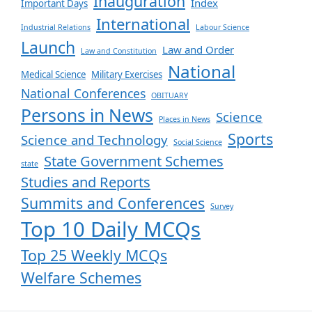
Inauguration
Index
Important Days
International
Industrial Relations
Labour Science
Launch
Law and Order
Law and Constitution
National
Medical Science
Military Exercises
National Conferences
OBITUARY
Persons in News
Science
Places in News
Sports
Science and Technology
Social Science
State Government Schemes
state
Studies and Reports
Summits and Conferences
Survey
Top 10 Daily MCQs
Top 25 Weekly MCQs
Welfare Schemes