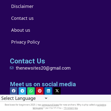
Disclaimer
Contact us
About us
Privacy Policy
Contact Us
thenewsites20@gmail.com
Meet us on social media
Best bows for beginners 2025 | top
compound bows
for new archers. Why is php called a
scripting
language
?.
צפון והסביבה ולרי
– נערות ליווי בבית שאן.