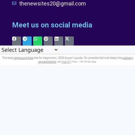
thenewsites20@gmail.com
Meet us on social media
The best
compound bow
kits for beginners : 2026 buyer’s guide. On presidential nod delay hits
judiciary
appointments
ליווי בבית
. צפון המדינה לדה – נערות
שאן.