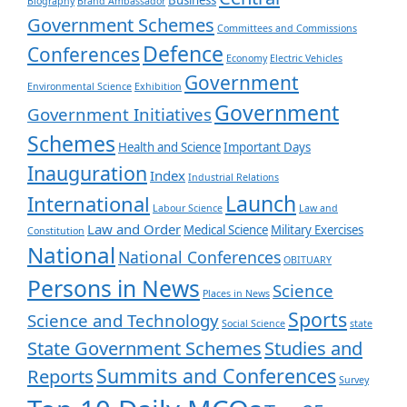
Biography
Brand Ambassador
Government Schemes
Committees and Commissions
Defence
Conferences
Economy
Electric Vehicles
Government
Environmental Science
Exhibition
Government
Government Initiatives
Schemes
Health and Science
Important Days
Inauguration
Index
Industrial Relations
Launch
International
Labour Science
Law and
Law and Order
Medical Science
Military Exercises
Constitution
National
National Conferences
OBITUARY
Persons in News
Science
Places in News
Sports
Science and Technology
Social Science
state
State Government Schemes
Studies and
Summits and Conferences
Reports
Survey