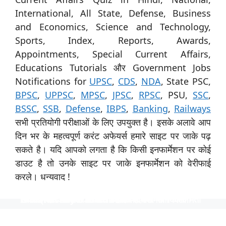
International, All State, Defense, Business
and Economics, Science and Technology,
Sports, Index, Reports, Awards,
Appointments, Special Current Affairs,
Educations Tutorials और Government Jobs
Notifications for
UPSC
,
CDS
,
NDA
, State PSC,
BPSC
,
UPPSC
,
MPSC
,
JPSC
,
RPSC
, PSU,
SSC
,
BSSC
,
SSB
,
Defense
,
IBPS
,
Banking
,
Railways
सभी प्रतियोगी परीक्षाओं के लिए उपयुक्त है। इसके अलावे आप
दिन भर के महत्वपूर्ण करंट अफेयर्स हमारे साइट पर जाके पढ़
सकते है। यदि आपको लगता है कि किसी इनफार्मेशन पर कोई
डाउट है तो उनके साइट पर जाके इनफार्मेशन को वेरीफाई
करले। धन्यवाद !
स्पेशिलिस्ट ऑफिसर के 31 पदों पर नाबार्ड ने निकाली भर्ती
उत्तर प्रदेश विश्वविद्यालय ने 535 पदों पर भर्ती निकाली
टीजीटी और पीजीटी के 1613 पदों पर भर्ती
Indian Navy में 254 ऑफिसर पदों पर भर्ती
निकली भर्ती NTPC में 130 पदों पर
स्पेशिलिस्ट ऑफिसर के 31 पदों पर नाबार्ड ने निकाली भर्ती, आयु
उत्तर प्रदेश विश्वविद्यालय ने 535 पदों पर भर्ती निकाली, आयु सीमा
टीजीटी और पीजीटी के 1613 पदों पर भर्ती, 40 वर्ष की आयु सीमा
Indian Navy में 254 ऑफिसर पदों पर भर्ती, इंजीनियर्स को
निकली भर्ती NTPC में 130 पदों पर, आयु सीमा 40 साल, सैलरी