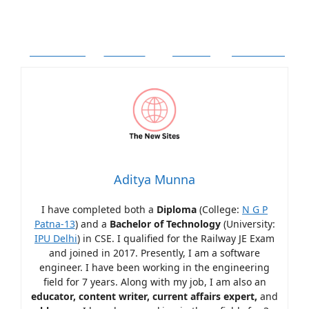
Facebook
Twitter
Follow
Pinterest
Aditya Munna
I have completed both a
Diploma
(College:
N G P
Patna-13
) and a
Bachelor of Technology
(University:
IPU Delhi
) in CSE. I qualified for the Railway JE Exam
and joined in 2017. Presently, I am a software
engineer. I have been working in the engineering
field for 7 years. Along with my job, I am also an
educator, content writer, current affairs expert,
and