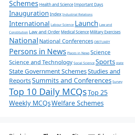
Schemes
Health and Science
Important Days
Inauguration
Index
Industrial Relations
Launch
International
Labour Science
Law and
Law and Order
Medical Science
Military Exercises
Constitution
National
National Conferences
OBITUARY
Persons in News
Science
Places in News
Sports
Science and Technology
Social Science
state
State Government Schemes
Studies and
Summits and Conferences
Reports
Survey
Top 10 Daily MCQs
Top 25
Weekly MCQs
Welfare Schemes