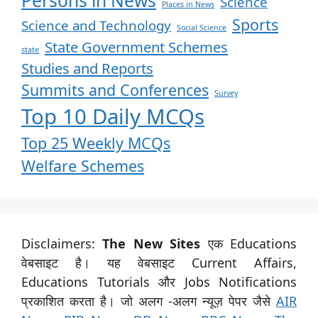
Persons in News
Science
Places in News
Sports
Science and Technology
Social Science
State Government Schemes
state
Studies and Reports
Summits and Conferences
Survey
Top 10 Daily MCQs
Top 25 Weekly MCQs
Welfare Schemes
Disclaimers:
The New Sites
एक Educations
वेबसाइट है। यह वेबसाइट Current Affairs,
Educations Tutorials और Jobs Notifications
प्रकाशित करता है। जो अलग -अलग न्यूज़ पेपर जैसे
AIR