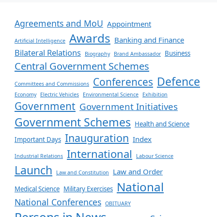
Agreements and MoU
Appointment
Awards
Banking and Finance
Artificial Intelligence
Bilateral Relations
Business
Biography
Brand Ambassador
Central Government Schemes
Defence
Conferences
Committees and Commissions
Economy
Electric Vehicles
Environmental Science
Exhibition
Government
Government Initiatives
Government Schemes
Health and Science
Inauguration
Index
Important Days
International
Industrial Relations
Labour Science
Launch
Law and Order
Law and Constitution
National
Medical Science
Military Exercises
National Conferences
OBITUARY