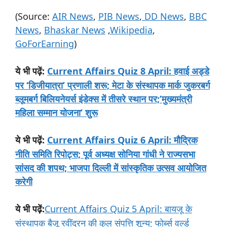
(Source:
AIR News
,
PIB News
,
DD News
,
BBC
News
,
Bhaskar News
,
Wikipedia
,
GoForEarning
)
:
Current Affairs Quiz 8 April: हवाई अड्डे
ये
भी
पढ़ें
पर ‘डिजीयात्रा’ प्रणाली शरू; मेटा के संस्थापक मार्क जुकरबर्ग
ब्लूमबर्ग बिलियनेयर्स इंडेक्स में तीसरे स्थान पर;’मुख्यमंत्री
महिला सम्मान योजना’ शुरू
:
Current Affairs Quiz 6 April: मौद्रिक
ये
भी
पढ़ें
नीति समिति रिपोट्स; पूर्व अध्यक्ष सोनिया गांधी ने राज्यसभा
सांसद की शपथ; भाजपा दिल्ली में सांस्कृतिक उत्सव आयोजित
करेगी
:
Current Affairs Quiz 5 April: बायजू के
ये
भी
पढ़ें
संस्थापक बैजू रवींद्रन की कुल संपत्ति शून्य; फोर्ब्स वर्ल्ड