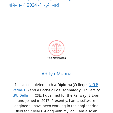
बिलियनेयर्स 2024 की सूची जारी
Facebook
Twitter
Follow
Pinterest
Aditya Munna
I have completed both a
Diploma
(College:
N G P
Patna-13
) and a
Bachelor of Technology
(University:
IPU Delhi
) in CSE. I qualified for the Railway JE Exam
and joined in 2017. Presently, I am a software
engineer. I have been working in the engineering
field for 7 years. Along with my job, I am also an