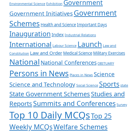
Government
Environmental Science
Exhibition
Government
Government Initiatives
Schemes
Health and Science
Important Days
Inauguration
Index
Industrial Relations
Launch
International
Labour Science
Law and
Law and Order
Medical Science
Military Exercises
Constitution
National
National Conferences
OBITUARY
Persons in News
Science
Places in News
Sports
Science and Technology
Social Science
state
State Government Schemes
Studies and
Summits and Conferences
Reports
Survey
Top 10 Daily MCQs
Top 25
Weekly MCQs
Welfare Schemes