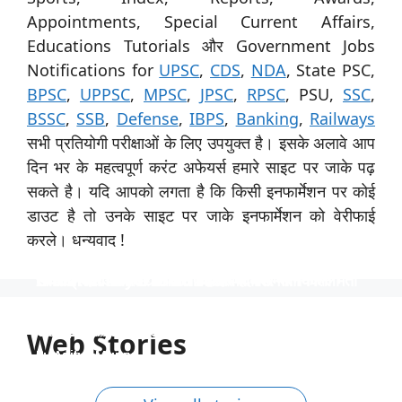
Appointments, Special Current Affairs,
Educations Tutorials और Government Jobs
Notifications for
UPSC
,
CDS
,
NDA
, State PSC,
BPSC
,
UPPSC
,
MPSC
,
JPSC
,
RPSC
, PSU,
SSC
,
BSSC
,
SSB
,
Defense
,
IBPS
,
Banking
,
Railways
सभी प्रतियोगी परीक्षाओं के लिए उपयुक्त है। इसके अलावे आप
दिन भर के महत्वपूर्ण करंट अफेयर्स हमारे साइट पर जाके पढ़
सकते है। यदि आपको लगता है कि किसी इनफार्मेशन पर कोई
डाउट है तो उनके साइट पर जाके इनफार्मेशन को वेरीफाई
करले। धन्यवाद !
स्पेशिलिस्ट ऑफिसर के 31 पदों पर नाबार्ड ने निकाली भर्ती
उत्तर प्रदेश विश्वविद्यालय ने 535 पदों पर भर्ती निकाली
टीजीटी और पीजीटी के 1613 पदों पर भर्ती
Indian Navy में 254 ऑफिसर पदों पर भर्ती
निकली भर्ती NTPC में 130 पदों पर
स्पेशिलिस्ट ऑफिसर के 31 पदों पर नाबार्ड ने निकाली भर्ती, आयु
उत्तर प्रदेश विश्वविद्यालय ने 535 पदों पर भर्ती निकाली, आयु सीमा
टीजीटी और पीजीटी के 1613 पदों पर भर्ती, 40 वर्ष की आयु सीमा
Indian Navy में 254 ऑफिसर पदों पर भर्ती, इंजीनियर्स को
निकली भर्ती NTPC में 130 पदों पर, आयु सीमा 40 साल, सैलरी
सीमा 62 साल तक, साढ़े 4 लाख रुपये की सैलरी।
40 साल तक और 1 लाख से अधिक की सैलरी।
और 90 हजार रुपये से अधिक की सैलरी
अवसर, वेतन 56 हजार तक
1,80,000 तक
Web Stories
By Aditya Munna
By Aditya Munna
By Aditya Munna
By Aditya Munna
By Aditya Munna
On Feb 27, 2024
On Feb 27, 2024
On Feb 27, 2024
On Feb 26, 2024
On Feb 24, 2024