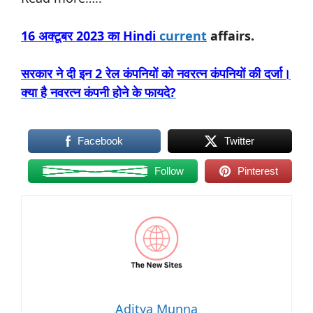
16
अक्टूबर
2023
का
Hindi
current
affairs.
सरकार
ने
दी
इन
2
रेल
कंपनियों
को
नवरत्न
कंपनियों
की
दर्जा।
क्या
है
नवरत्न
कंपनी
होने
के
फायदे
?
Facebook
Twitter
Follow
Pinterest
Aditya Munna