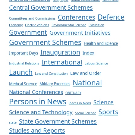
Central Government Schemes
Defence
Conferences
Committees and Commissions
Economy
Electric Vehicles
Environmental Science
Exhibition
Government
Government Initiatives
Government Schemes
Health and Science
Inauguration
Index
Important Days
International
Industrial Relations
Labour Science
Launch
Law and Order
Law and Constitution
National
Medical Science
Military Exercises
National Conferences
OBITUARY
Persons in News
Science
Places in News
Sports
Science and Technology
Social Science
State Government Schemes
state
Studies and Reports