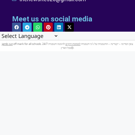
Meet us on social media
jamb cut
להזמנה חשפניות 24/7
למסיבות רווקים
off mark for all schools. צפון המדינה – יקטרינה – החשפניות של ג'וני חשפניות
בכל הארץ😍.