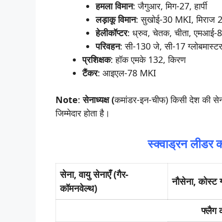
हमला
विमान
: जैगुआर, मिग-27, हार्पी
लड़ाकू विमान
: सुखोई-30 MKI, मिराज 2
हेलीकॉप्टर
: ध्रुव, चेतक, चीता, एमआई-
परिवहन
: सी-130 जे, सी-17 ग्लोबमास
प्रशिक्षक
: हॉक एमके 132, किरण
टैंकर
: आइएल-78 MKI
Note
:
सेनाध्यक्ष (
कमांडर-इन-चीफ) किसी देश की सेना क
जिम्मेदार होता है।
स्क्वाड्रन लीडर क
सेना, वायु सेनाएँ (गैर-
नौसेना, कोस्ट ग
कॉमनवेल्थ)
फ्लैग