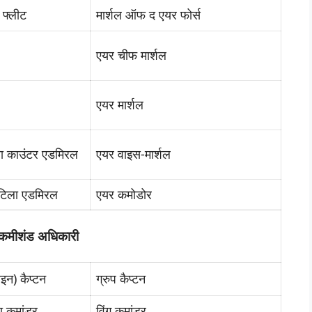
फ्लीट
मार्शल ऑफ द एयर फोर्स
एयर चीफ मार्शल
एयर मार्शल
ा काउंटर एडमिरल
एयर वाइस-मार्शल
ोटिला एडमिरल
एयर कमोडोर
ठ कमीशंड अधिकारी
न) कैप्टन
ग्रुप कैप्टन
या कमांडर
विंग कमांडर