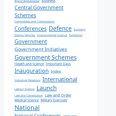
Business
Brand Ambassador
Central Government
Schemes
Committees and Commissions
Defence
Conferences
Economy
Electric Vehicles
Environmental Science
Exhibition
Government
Government Initiatives
Government Schemes
Health and Science
Important Days
Inauguration
Index
International
Industrial Relations
Launch
Labour Science
Law and Order
Law and Constitution
Medical Science
Military Exercises
National
National Conferences