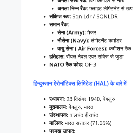
अगला उच्च रैंक:
विंग कमांडर से नीचे
अगला निम्न रैंक:
फ्लाइट लेफ्टिनेंट से ऊ
संक्षिप्त
रूप:
Sqn Ldr / SQNLDR
समान
रैंक:
सेना (Army):
मेजर
नौसेना (Navy):
लेफ्टिनेंट कमांडर
वायु सेना ( Air Forces):
कमीशन रैंक
इतिहास:
रॉयल नेवल एयर सर्विस से जुड़ा
NATO
रैंक
कोड:
OF-3
हिन्दुस्तान
ऐरोनॉटिक्स
लिमिटेड (HAL)
के
बारे
में
स्थापना
: 23 दिसंबर 1940, बेंगलुरु
मुख्यालय
: बेंगलुरु, भारत
संस्थापक
: वालचंद हीराचंद
मालिक
: भारत सरकार (71.65%)
प्रमुख
उत्पाद
: