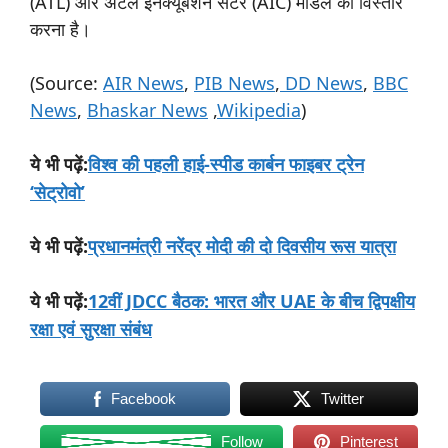
(ATL) और अटल इनक्यूबेशन सेंटर (AIC) मॉडल का विस्तार
करना है।
(Source:
AIR News
,
PIB News
,
DD News
,
BBC
News
,
Bhaskar News
,
Wikipedia
)
:
विश्व की पहली हाई-स्पीड कार्बन फाइबर ट्रेन
ये
भी
पढ़ें
‘सेट्रोवो’
:
प्रधानमंत्री नरेंद्र मोदी की दो दिवसीय रूस यात्रा
ये
भी
पढ़ें
:
12वीं JDCC बैठक: भारत और UAE के बीच द्विपक्षीय
ये
भी
पढ़ें
रक्षा एवं सुरक्षा संबंध
Facebook
Twitter
Follow
Pinterest