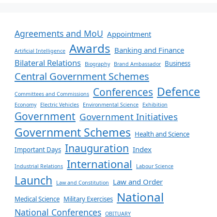
Agreements and MoU
Appointment
Awards
Banking and Finance
Artificial Intelligence
Bilateral Relations
Business
Biography
Brand Ambassador
Central Government Schemes
Defence
Conferences
Committees and Commissions
Economy
Electric Vehicles
Environmental Science
Exhibition
Government
Government Initiatives
Government Schemes
Health and Science
Inauguration
Index
Important Days
International
Industrial Relations
Labour Science
Launch
Law and Order
Law and Constitution
National
Medical Science
Military Exercises
National Conferences
OBITUARY