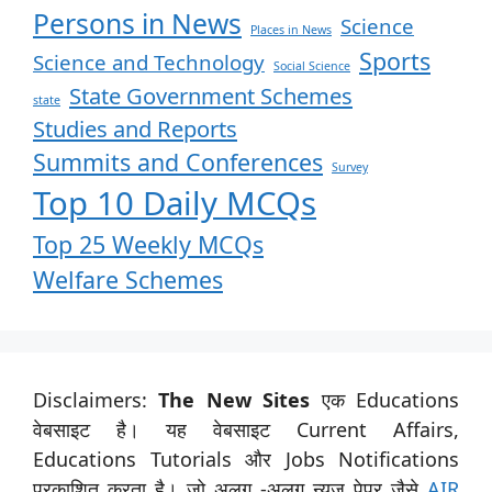
Persons in News
Science
Places in News
Sports
Science and Technology
Social Science
State Government Schemes
state
Studies and Reports
Summits and Conferences
Survey
Top 10 Daily MCQs
Top 25 Weekly MCQs
Welfare Schemes
Disclaimers:
The New Sites
एक Educations
वेबसाइट है। यह वेबसाइट Current Affairs,
Educations Tutorials और Jobs Notifications
प्रकाशित करता है। जो अलग -अलग न्यूज़ पेपर जैसे
AIR