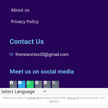
About us
Privacy Policy
Contact Us
thenewsites20@gmail.com
Meet us on social media
Be the first to review “🎯
mathews lift
29 compound bow (2024)”.
jamb cut off
mark for all schools. מחיפה,
קריות והצפון
.