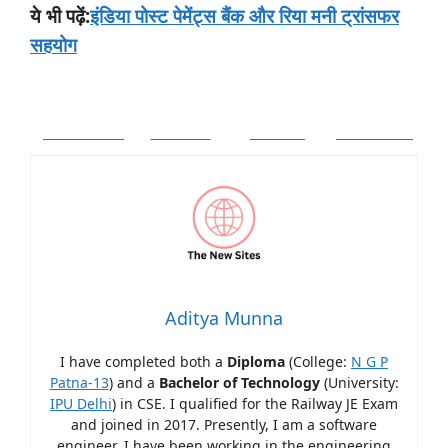
:
इंडिया पोस्ट पेमेंट्स बैंक और रिया मनी ट्रांसफर
ये
भी
पढ़ें
सहयोग
Facebook
Twitter
Follow
Pinterest
Aditya Munna
I have completed both a
Diploma
(College:
N G P
Patna-13
) and a
Bachelor of Technology
(University:
IPU Delhi
) in CSE. I qualified for the Railway JE Exam
and joined in 2017. Presently, I am a software
engineer. I have been working in the engineering