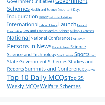
Government
Government Initiatives
Schemes
Health and Science
Important Days
Inauguration
Index
Industrial Relations
Launch
International
Labour Science
Law and
Law and Order
Medical Science
Military Exercises
Constitution
National
National Conferences
OBITUARY
Persons in News
Science
Places in News
Sports
Science and Technology
Social Science
state
State Government Schemes
Studies and
Summits and Conferences
Reports
Survey
Top 10 Daily MCQs
Top 25
Weekly MCQs
Welfare Schemes