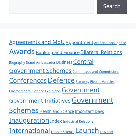
Search
Agreements and MoU
Appointment
Artificial Intelligence
Awards
Bilateral Relations
Banking and Finance
Central
Business
Biography
Brand Ambassador
Government Schemes
Committees and Commissions
Defence
Conferences
Economy
Electric Vehicles
Government
Environmental Science
Exhibition
Government
Government Initiatives
Schemes
Health and Science
Important Days
Inauguration
Index
Industrial Relations
Launch
International
Labour Science
Law and