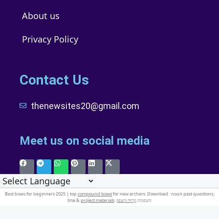
About us
Privacy Policy
Contact Us
thenewsites20@gmail.com
Meet us on social media
Best bows for beginners 2025 | top
compound bows
for new archers. Download : noun past questions,
tma &
project materials
קריות והצפון
. חשפניות
.