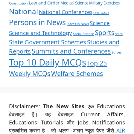
Law and Order
Medical Science
Military Exercises
Constitution
National
National Conferences
OBITUARY
Persons in News
Science
Places in News
Sports
Science and Technology
Social Science
state
State Government Schemes
Studies and
Summits and Conferences
Reports
Survey
Top 10 Daily MCQs
Top 25
Weekly MCQs
Welfare Schemes
Disclaimers:
The New Sites
एक Educations
वेबसाइट है। यह वेबसाइट Current Affairs,
Educations Tutorials और Jobs Notifications
प्रकाशित करता है। जो अलग -अलग न्यूज़ पेपर जैसे
AIR