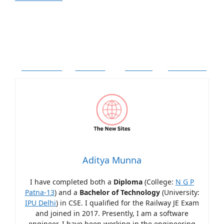
Facebook
Twitter
Follow
Pinterest
Aditya Munna
I have completed both a
Diploma
(College:
N G P
Patna-13
) and a
Bachelor of Technology
(University:
IPU Delhi
) in CSE. I qualified for the Railway JE Exam
and joined in 2017. Presently, I am a software
engineer. I have been working in the engineering