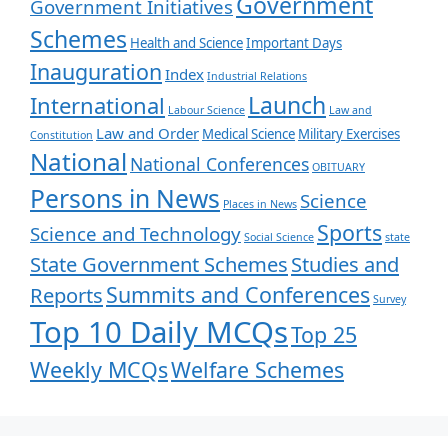
Government
Government Initiatives
Schemes
Health and Science
Important Days
Inauguration
Index
Industrial Relations
Launch
International
Labour Science
Law and
Law and Order
Medical Science
Military Exercises
Constitution
National
National Conferences
OBITUARY
Persons in News
Science
Places in News
Sports
Science and Technology
Social Science
state
State Government Schemes
Studies and
Summits and Conferences
Reports
Survey
Top 10 Daily MCQs
Top 25
Weekly MCQs
Welfare Schemes