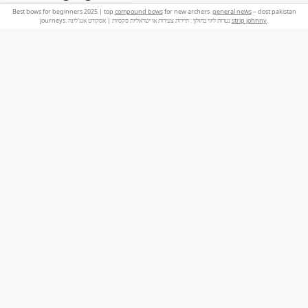
Best bows for beginners 2025 | top
compound bows
for new archers.
general news
– dost pakistan
journeys. נערות ליווי בחולון : תיירות צעירות או ישראליות סקסיות | אסקורט אנג'לינה
strip johnny
.