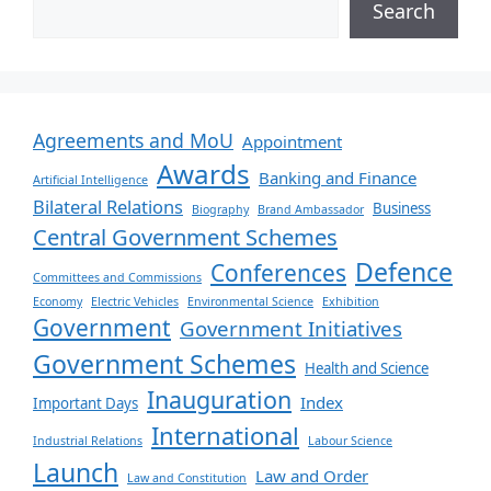
Search
Agreements and MoU
Appointment
Awards
Banking and Finance
Artificial Intelligence
Bilateral Relations
Business
Biography
Brand Ambassador
Central Government Schemes
Defence
Conferences
Committees and Commissions
Economy
Electric Vehicles
Environmental Science
Exhibition
Government
Government Initiatives
Government Schemes
Health and Science
Inauguration
Index
Important Days
International
Industrial Relations
Labour Science
Launch
Law and Order
Law and Constitution