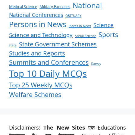
National
Medical Science
Military Exercises
National Conferences
OBITUARY
Persons in News
Science
Places in News
Sports
Science and Technology
Social Science
State Government Schemes
state
Studies and Reports
Summits and Conferences
Survey
Top 10 Daily MCQs
Top 25 Weekly MCQs
Welfare Schemes
Disclaimers:
The New Sites
एक Educations