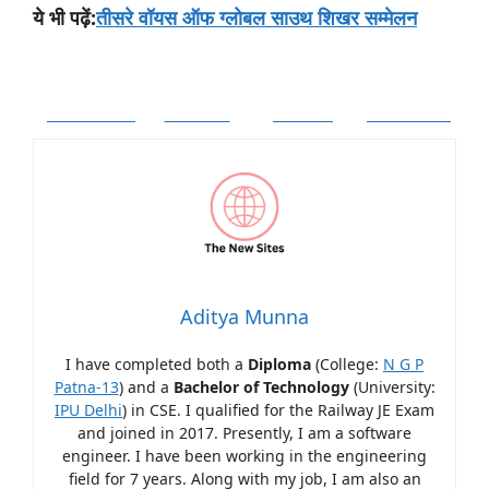
:
तीसरे वॉयस ऑफ ग्लोबल साउथ शिखर सम्मेलन
ये
भी
पढ़ें
Facebook
Twitter
Follow
Pinterest
Aditya Munna
I have completed both a
Diploma
(College:
N G P
Patna-13
) and a
Bachelor of Technology
(University:
IPU Delhi
) in CSE. I qualified for the Railway JE Exam
and joined in 2017. Presently, I am a software
engineer. I have been working in the engineering
field for 7 years. Along with my job, I am also an