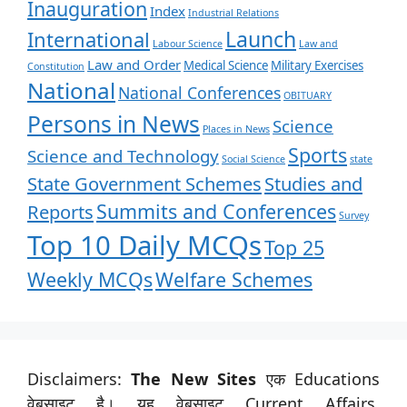
Inauguration
Index
Industrial Relations
Launch
International
Labour Science
Law and
Law and Order
Medical Science
Military Exercises
Constitution
National
National Conferences
OBITUARY
Persons in News
Science
Places in News
Sports
Science and Technology
Social Science
state
State Government Schemes
Studies and
Summits and Conferences
Reports
Survey
Top 10 Daily MCQs
Top 25
Weekly MCQs
Welfare Schemes
Disclaimers:
The New Sites
एक Educations
वेबसाइट है। यह वेबसाइट Current Affairs,