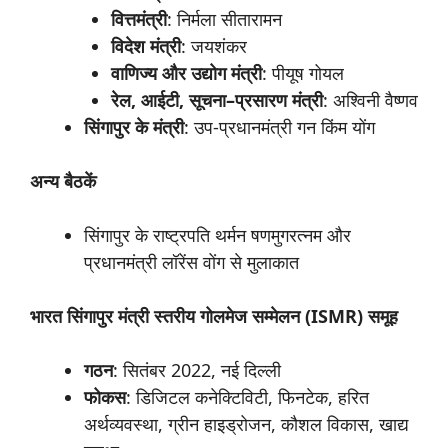
वित्तमंत्री
: निर्मला सीतारामन
विदेश
मंत्री
: जयशंकर
वाणिज्य
और
उद्योग
मंत्री
: पीयूष गोयल
रेल
,
आईटी
,
सूचना
–
प्रसारण
मंत्री
: अश्विनी वैष्णव
सिंगापुर
के
मंत्री
: उप-प्रधानमंत्री गन किंम योंग
अन्य
बैठकें
सिंगापुर के राष्ट्रपति थर्मन षणमुगरत्नम और
प्रधानमंत्री लॉरेंस वोंग से मुलाकात
भारत
सिंगापुर
मंत्री
स्‍
तरीय
गोलमेज
सम्‍
मेलन (ISMR)
समूह
गठन
: सितंबर 2022, नई दिल्ली
फोकस
: डिजिटल कनेक्टिविटी, फिनटेक, हरित
अर्थव्यवस्था, ग्रीन हाइड्रोजन, कौशल विकास, खाद्य