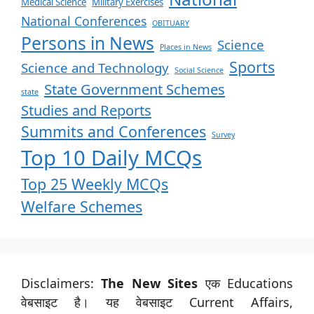
Medical Science
Military Exercises
National Conferences
OBITUARY
Persons in News
Science
Places in News
Sports
Science and Technology
Social Science
State Government Schemes
state
Studies and Reports
Summits and Conferences
Survey
Top 10 Daily MCQs
Top 25 Weekly MCQs
Welfare Schemes
Disclaimers:
The New Sites
एक Educations
वेबसाइट है। यह वेबसाइट Current Affairs,