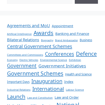
Agreements and MoU
Appointment
Awards
Banking and Finance
Artificial Intelligence
Bilateral Relations
Business
Biography
Brand Ambassador
Central Government Schemes
Defence
Conferences
Committees and Commissions
Economy
Electric Vehicles
Environmental Science
Exhibition
Government
Government Initiatives
Government Schemes
Health and Science
Inauguration
Index
Important Days
International
Industrial Relations
Labour Science
Launch
Law and Order
Law and Constitution
National