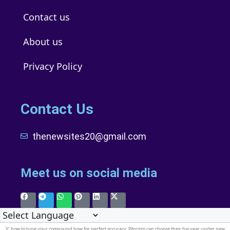
Contact us
About us
Privacy Policy
Contact Us
thenewsites20@gmail.com
Meet us on social media
🏹 how to tune your
compound bow
for perfect accuracy. Pilgrims can choose their
haj year
under new