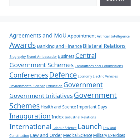
Agreements and MoU
Appointment
Artificial Intelligence
Awards
Bilateral Relations
Banking and Finance
Central
Business
Biography
Brand Ambassador
Government Schemes
Committees and Commissions
Defence
Conferences
Economy
Electric Vehicles
Government
Environmental Science
Exhibition
Government
Government Initiatives
Schemes
Health and Science
Important Days
Inauguration
Index
Industrial Relations
Launch
International
Labour Science
Law and
Law and Order
Medical Science
Military Exercises
Constitution