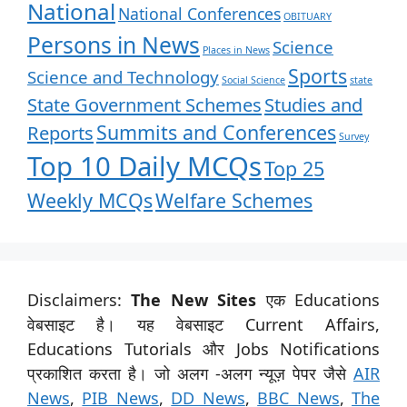
National
National Conferences
OBITUARY
Persons in News
Science
Places in News
Sports
Science and Technology
Social Science
state
State Government Schemes
Studies and
Summits and Conferences
Reports
Survey
Top 10 Daily MCQs
Top 25
Weekly MCQs
Welfare Schemes
Disclaimers:
The New Sites
एक Educations
वेबसाइट है। यह वेबसाइट Current Affairs,
Educations Tutorials और Jobs Notifications
प्रकाशित करता है। जो अलग -अलग न्यूज़ पेपर जैसे
AIR
News
,
PIB News
,
DD News
,
BBC News
,
The