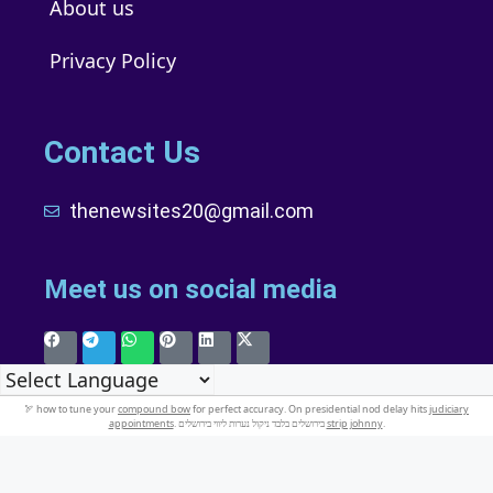
About us
Privacy Policy
Contact Us
thenewsites20@gmail.com
Meet us on social media
🏹 how to tune your
compound bow
for perfect accuracy. On presidential nod delay hits
judiciary
appointments
. בירושלים בלבד ניקול נערות ליווי בירושלים
strip johnny
.