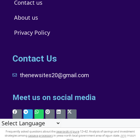
Contact us
About us
Privacy Policy
Contact Us
thenewsites20@gmail.com
Meet us on social media
Frequently asked questions about the
swarovski nl pure
12×42. Analysis of savings and investment
strategies among
cassava processors
קריות
in yewa north local government area of ogun state. חשפניות
והצפון
.