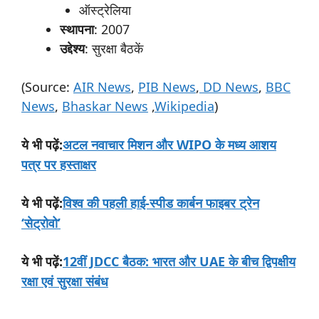
ऑस्ट्रेलिया
स्थापना
: 2007
उद्देश्य
: सुरक्षा बैठकें
(Source:
AIR News
,
PIB News
,
DD News
,
BBC
News
,
Bhaskar News
,
Wikipedia
)
:
अटल नवाचार मिशन और WIPO के मध्य आशय
ये
भी
पढ़ें
पत्र पर हस्ताक्षर
:
विश्व की पहली हाई-स्पीड कार्बन फाइबर ट्रेन
ये
भी
पढ़ें
‘सेट्रोवो’
:
12वीं JDCC बैठक: भारत और UAE के बीच द्विपक्षीय
ये
भी
पढ़ें
रक्षा एवं सुरक्षा संबंध