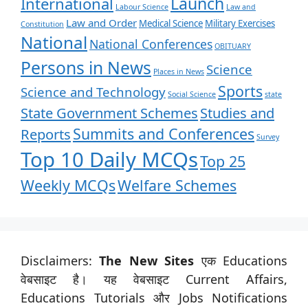
Launch
International
Labour Science
Law and
Law and Order
Medical Science
Military Exercises
Constitution
National
National Conferences
OBITUARY
Persons in News
Science
Places in News
Sports
Science and Technology
Social Science
state
State Government Schemes
Studies and
Summits and Conferences
Reports
Survey
Top 10 Daily MCQs
Top 25
Weekly MCQs
Welfare Schemes
Disclaimers:
The New Sites
एक Educations
वेबसाइट है। यह वेबसाइट Current Affairs,
Educations Tutorials और Jobs Notifications