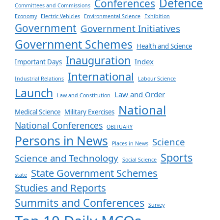
Defence
Conferences
Committees and Commissions
Economy
Electric Vehicles
Environmental Science
Exhibition
Government
Government Initiatives
Government Schemes
Health and Science
Inauguration
Index
Important Days
International
Industrial Relations
Labour Science
Launch
Law and Order
Law and Constitution
National
Medical Science
Military Exercises
National Conferences
OBITUARY
Persons in News
Science
Places in News
Sports
Science and Technology
Social Science
State Government Schemes
state
Studies and Reports
Summits and Conferences
Survey