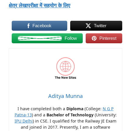
क्षेत्र लेखापरीक्षा में सहयोग के लिए
Facebook
Twitter
Follow
Pinterest
Aditya Munna
I have completed both a
Diploma
(College:
N G P
Patna-13
) and a
Bachelor of Technology
(University:
IPU Delhi
) in CSE. I qualified for the Railway JE Exam
and joined in 2017. Presently, I am a software