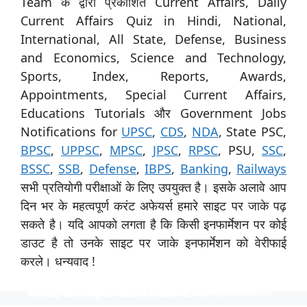
Team के द्वारा प्रकाशित Current Affairs, Daily
Current Affairs Quiz in Hindi, National,
International, All State, Defense, Business
and Economics, Science and Technology,
Sports, Index, Reports, Awards,
Appointments, Special Current Affairs,
Educations Tutorials और Government Jobs
Notifications for
UPSC
,
CDS
,
NDA
, State PSC,
BPSC
,
UPPSC
,
MPSC
,
JPSC
,
RPSC
, PSU,
SSC
,
BSSC
,
SSB
,
Defense
,
IBPS
,
Banking
,
Railways
सभी प्रतियोगी परीक्षाओं के लिए उपयुक्त है। इसके अलावे आप
दिन भर के महत्वपूर्ण करंट अफेयर्स हमारे साइट पर जाके पढ़
सकते है। यदि आपको लगता है कि किसी इनफार्मेशन पर कोई
डाउट है तो उनके साइट पर जाके इनफार्मेशन को वेरीफाई
करले। धन्यवाद !
स्पेशिलिस्ट ऑफिसर के 31 पदों पर नाबार्ड ने निकाली भर्ती
उत्तर प्रदेश विश्वविद्यालय ने 535 पदों पर भर्ती निकाली
टीजीटी और पीजीटी के 1613 पदों पर भर्ती
Indian Navy में 254 ऑफिसर पदों पर भर्ती
निकली भर्ती NTPC में 130 पदों पर