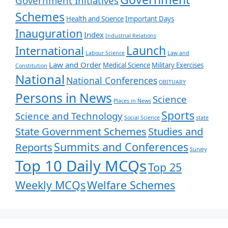
Government Initiatives
Schemes
Health and Science
Important Days
Inauguration
Index
Industrial Relations
Launch
International
Labour Science
Law and
Law and Order
Medical Science
Military Exercises
Constitution
National
National Conferences
OBITUARY
Persons in News
Science
Places in News
Sports
Science and Technology
Social Science
state
State Government Schemes
Studies and
Summits and Conferences
Reports
Survey
Top 10 Daily MCQs
Top 25
Weekly MCQs
Welfare Schemes