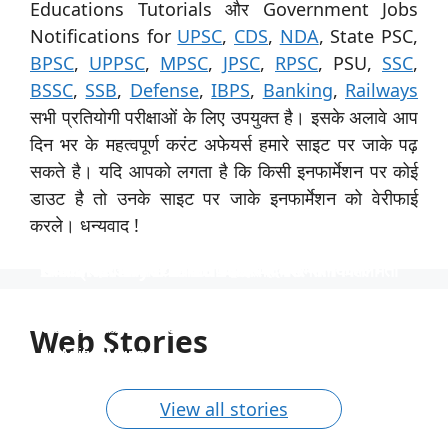
Educations Tutorials और Government Jobs
Notifications for
UPSC
,
CDS
,
NDA
, State PSC,
BPSC
,
UPPSC
,
MPSC
,
JPSC
,
RPSC
, PSU,
SSC
,
BSSC
,
SSB
,
Defense
,
IBPS
,
Banking
,
Railways
सभी प्रतियोगी परीक्षाओं के लिए उपयुक्त है। इसके अलावे आप
दिन भर के महत्वपूर्ण करंट अफेयर्स हमारे साइट पर जाके पढ़
सकते है। यदि आपको लगता है कि किसी इनफार्मेशन पर कोई
डाउट है तो उनके साइट पर जाके इनफार्मेशन को वेरीफाई
करले। धन्यवाद !
स्पेशिलिस्ट ऑफिसर के 31 पदों पर नाबार्ड ने निकाली भर्ती
उत्तर प्रदेश विश्वविद्यालय ने 535 पदों पर भर्ती निकाली
टीजीटी और पीजीटी के 1613 पदों पर भर्ती
Indian Navy में 254 ऑफिसर पदों पर भर्ती
निकली भर्ती NTPC में 130 पदों पर
स्पेशिलिस्ट ऑफिसर के 31 पदों पर नाबार्ड ने निकाली भर्ती, आयु
उत्तर प्रदेश विश्वविद्यालय ने 535 पदों पर भर्ती निकाली, आयु सीमा
टीजीटी और पीजीटी के 1613 पदों पर भर्ती, 40 वर्ष की आयु सीमा
Indian Navy में 254 ऑफिसर पदों पर भर्ती, इंजीनियर्स को
निकली भर्ती NTPC में 130 पदों पर, आयु सीमा 40 साल, सैलरी
सीमा 62 साल तक, साढ़े 4 लाख रुपये की सैलरी।
40 साल तक और 1 लाख से अधिक की सैलरी।
और 90 हजार रुपये से अधिक की सैलरी
अवसर, वेतन 56 हजार तक
1,80,000 तक
Web Stories
By Aditya Munna
By Aditya Munna
By Aditya Munna
By Aditya Munna
By Aditya Munna
On Feb 27, 2024
On Feb 27, 2024
On Feb 27, 2024
On Feb 26, 2024
On Feb 24, 2024
View all stories