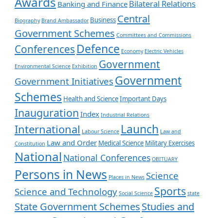
Awards
Bilateral Relations
Banking and Finance
Central
Business
Biography
Brand Ambassador
Government Schemes
Committees and Commissions
Defence
Conferences
Economy
Electric Vehicles
Government
Environmental Science
Exhibition
Government
Government Initiatives
Schemes
Health and Science
Important Days
Inauguration
Index
Industrial Relations
Launch
International
Labour Science
Law and
Law and Order
Medical Science
Military Exercises
Constitution
National
National Conferences
OBITUARY
Persons in News
Science
Places in News
Sports
Science and Technology
Social Science
state
State Government Schemes
Studies and