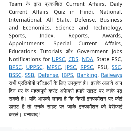
Team के द्वारा प्रकाशित Current Affairs, Daily
Current Affairs Quiz in Hindi, National,
International, All State, Defense, Business
and Economics, Science and Technology,
Sports, Index, Reports, Awards,
Appointments, Special Current Affairs,
Educations Tutorials और Government Jobs
Notifications for
UPSC
,
CDS
,
NDA
, State PSC,
BPSC
,
UPPSC
,
MPSC
,
JPSC
,
RPSC
, PSU,
SSC
,
BSSC
,
SSB
,
Defense
,
IBPS
,
Banking
,
Railways
सभी प्रतियोगी परीक्षाओं के लिए उपयुक्त है। इसके अलावे आप
दिन भर के महत्वपूर्ण करंट अफेयर्स हमारे साइट पर जाके पढ़
सकते है। यदि आपको लगता है कि किसी इनफार्मेशन पर कोई
डाउट है तो उनके साइट पर जाके इनफार्मेशन को वेरीफाई
करले। धन्यवाद !
स्पेशिलिस्ट ऑफिसर के 31 पदों पर नाबार्ड ने निकाली भर्ती
उत्तर प्रदेश विश्वविद्यालय ने 535 पदों पर भर्ती निकाली
टीजीटी और पीजीटी के 1613 पदों पर भर्ती
Indian Navy में 254 ऑफिसर पदों पर भर्ती
निकली भर्ती NTPC में 130 पदों पर