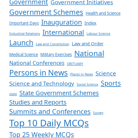
Government
Government Initiatives
Government Schemes
Health and Science
Inauguration
Index
Important Days
International
Industrial Relations
Labour Science
Launch
Law and Order
Law and Constitution
National
Medical Science
Military Exercises
National Conferences
OBITUARY
Persons in News
Science
Places in News
Sports
Science and Technology
Social Science
State Government Schemes
state
Studies and Reports
Summits and Conferences
Survey
Top 10 Daily MCQs
Top 25 Weekly MCQs