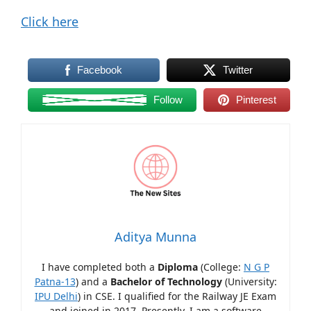
Click here
Facebook
Twitter
Follow
Pinterest
Aditya Munna
I have completed both a
Diploma
(College:
N G P
Patna-13
) and a
Bachelor of Technology
(University:
IPU Delhi
) in CSE. I qualified for the Railway JE Exam
and joined in 2017. Presently, I am a software