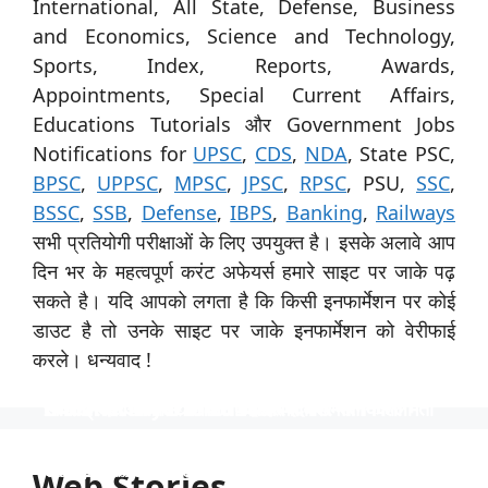
International, All State, Defense, Business
and Economics, Science and Technology,
Sports, Index, Reports, Awards,
Appointments, Special Current Affairs,
Educations Tutorials और Government Jobs
Notifications for
UPSC
,
CDS
,
NDA
, State PSC,
BPSC
,
UPPSC
,
MPSC
,
JPSC
,
RPSC
, PSU,
SSC
,
BSSC
,
SSB
,
Defense
,
IBPS
,
Banking
,
Railways
सभी प्रतियोगी परीक्षाओं के लिए उपयुक्त है। इसके अलावे आप
दिन भर के महत्वपूर्ण करंट अफेयर्स हमारे साइट पर जाके पढ़
सकते है। यदि आपको लगता है कि किसी इनफार्मेशन पर कोई
डाउट है तो उनके साइट पर जाके इनफार्मेशन को वेरीफाई
करले। धन्यवाद !
स्पेशिलिस्ट ऑफिसर के 31 पदों पर नाबार्ड ने निकाली भर्ती
उत्तर प्रदेश विश्वविद्यालय ने 535 पदों पर भर्ती निकाली
टीजीटी और पीजीटी के 1613 पदों पर भर्ती
Indian Navy में 254 ऑफिसर पदों पर भर्ती
निकली भर्ती NTPC में 130 पदों पर
स्पेशिलिस्ट ऑफिसर के 31 पदों पर नाबार्ड ने निकाली भर्ती, आयु
उत्तर प्रदेश विश्वविद्यालय ने 535 पदों पर भर्ती निकाली, आयु सीमा
टीजीटी और पीजीटी के 1613 पदों पर भर्ती, 40 वर्ष की आयु सीमा
Indian Navy में 254 ऑफिसर पदों पर भर्ती, इंजीनियर्स को
निकली भर्ती NTPC में 130 पदों पर, आयु सीमा 40 साल, सैलरी
सीमा 62 साल तक, साढ़े 4 लाख रुपये की सैलरी।
40 साल तक और 1 लाख से अधिक की सैलरी।
और 90 हजार रुपये से अधिक की सैलरी
अवसर, वेतन 56 हजार तक
1,80,000 तक
Web Stories