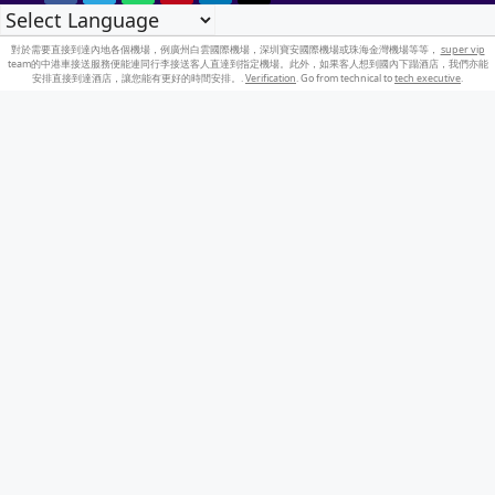
對於需要直接到達內地各個機場，例廣州白雲國際機場，深圳寶安國際機場或珠海金灣機場等等，
super vip
team的中港車接送服務便能連同行李接送客人直達到指定機場。此外，如果客人想到國內下蹋酒店，我們亦能
安排直接到達酒店，讓您能有更好的時間安排。.
Verification
. Go from technical to
tech executive
.