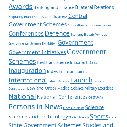
Awards
Bilateral Relations
Banking and Finance
Central
Business
Biography
Brand Ambassador
Government Schemes
Committees and Commissions
Defence
Conferences
Economy
Electric Vehicles
Government
Environmental Science
Exhibition
Government
Government Initiatives
Schemes
Health and Science
Important Days
Inauguration
Index
Industrial Relations
Launch
International
Labour Science
Law and
Law and Order
Medical Science
Military Exercises
Constitution
National
National Conferences
OBITUARY
Persons in News
Science
Places in News
Sports
Science and Technology
Social Science
state
State Government Schemes
Studies and