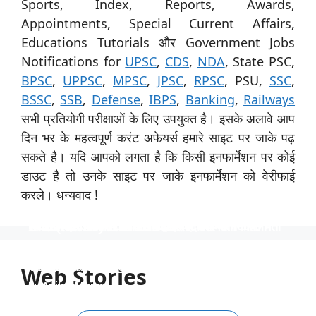
Sports, Index, Reports, Awards,
Appointments, Special Current Affairs,
Educations Tutorials और Government Jobs
Notifications for
UPSC
,
CDS
,
NDA
, State PSC,
BPSC
,
UPPSC
,
MPSC
,
JPSC
,
RPSC
, PSU,
SSC
,
BSSC
,
SSB
,
Defense
,
IBPS
,
Banking
,
Railways
सभी प्रतियोगी परीक्षाओं के लिए उपयुक्त है। इसके अलावे आप
दिन भर के महत्वपूर्ण करंट अफेयर्स हमारे साइट पर जाके पढ़
सकते है। यदि आपको लगता है कि किसी इनफार्मेशन पर कोई
डाउट है तो उनके साइट पर जाके इनफार्मेशन को वेरीफाई
करले। धन्यवाद !
स्पेशिलिस्ट ऑफिसर के 31 पदों पर नाबार्ड ने निकाली भर्ती
उत्तर प्रदेश विश्वविद्यालय ने 535 पदों पर भर्ती निकाली
टीजीटी और पीजीटी के 1613 पदों पर भर्ती
Indian Navy में 254 ऑफिसर पदों पर भर्ती
निकली भर्ती NTPC में 130 पदों पर
स्पेशिलिस्ट ऑफिसर के 31 पदों पर नाबार्ड ने निकाली भर्ती, आयु
उत्तर प्रदेश विश्वविद्यालय ने 535 पदों पर भर्ती निकाली, आयु सीमा
टीजीटी और पीजीटी के 1613 पदों पर भर्ती, 40 वर्ष की आयु सीमा
Indian Navy में 254 ऑफिसर पदों पर भर्ती, इंजीनियर्स को
निकली भर्ती NTPC में 130 पदों पर, आयु सीमा 40 साल, सैलरी
सीमा 62 साल तक, साढ़े 4 लाख रुपये की सैलरी।
40 साल तक और 1 लाख से अधिक की सैलरी।
और 90 हजार रुपये से अधिक की सैलरी
अवसर, वेतन 56 हजार तक
1,80,000 तक
Web Stories
By Aditya Munna
By Aditya Munna
By Aditya Munna
By Aditya Munna
By Aditya Munna
On Feb 27, 2024
On Feb 27, 2024
On Feb 27, 2024
On Feb 26, 2024
On Feb 24, 2024