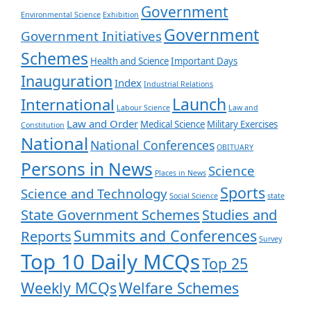
Government
Environmental Science
Exhibition
Government
Government Initiatives
Schemes
Health and Science
Important Days
Inauguration
Index
Industrial Relations
Launch
International
Labour Science
Law and
Law and Order
Medical Science
Military Exercises
Constitution
National
National Conferences
OBITUARY
Persons in News
Science
Places in News
Sports
Science and Technology
Social Science
state
State Government Schemes
Studies and
Summits and Conferences
Reports
Survey
Top 10 Daily MCQs
Top 25
Weekly MCQs
Welfare Schemes