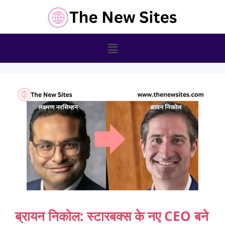
ब्रायन निकोल: स्टारबक्स के नए CEO बने