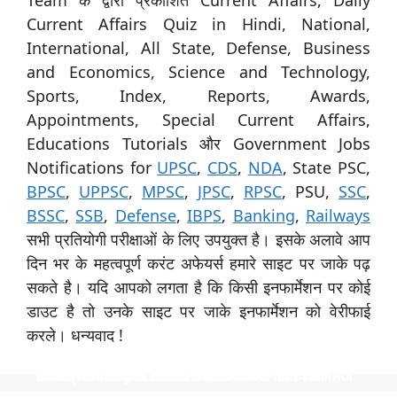
Current Affairs Quiz in Hindi, National,
International, All State, Defense, Business
and Economics, Science and Technology,
Sports, Index, Reports, Awards,
Appointments, Special Current Affairs,
Educations Tutorials और Government Jobs
Notifications for
UPSC
,
CDS
,
NDA
, State PSC,
BPSC
,
UPPSC
,
MPSC
,
JPSC
,
RPSC
, PSU,
SSC
,
BSSC
,
SSB
,
Defense
,
IBPS
,
Banking
,
Railways
सभी प्रतियोगी परीक्षाओं के लिए उपयुक्त है। इसके अलावे आप
दिन भर के महत्वपूर्ण करंट अफेयर्स हमारे साइट पर जाके पढ़
सकते है। यदि आपको लगता है कि किसी इनफार्मेशन पर कोई
डाउट है तो उनके साइट पर जाके इनफार्मेशन को वेरीफाई
करले। धन्यवाद !
स्पेशिलिस्ट ऑफिसर के 31 पदों पर नाबार्ड ने निकाली भर्ती
उत्तर प्रदेश विश्वविद्यालय ने 535 पदों पर भर्ती निकाली
टीजीटी और पीजीटी के 1613 पदों पर भर्ती
Indian Navy में 254 ऑफिसर पदों पर भर्ती
निकली भर्ती NTPC में 130 पदों पर