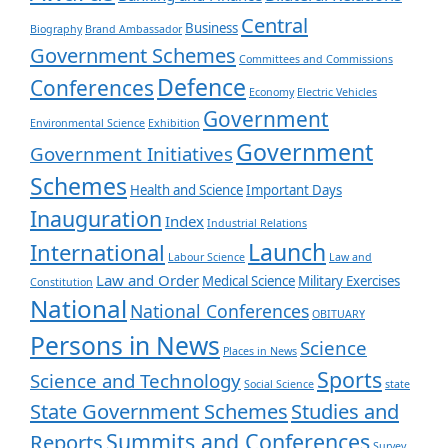
Central
Business
Biography
Brand Ambassador
Government Schemes
Committees and Commissions
Defence
Conferences
Economy
Electric Vehicles
Government
Environmental Science
Exhibition
Government
Government Initiatives
Schemes
Health and Science
Important Days
Inauguration
Index
Industrial Relations
Launch
International
Labour Science
Law and
Law and Order
Medical Science
Military Exercises
Constitution
National
National Conferences
OBITUARY
Persons in News
Science
Places in News
Sports
Science and Technology
Social Science
state
State Government Schemes
Studies and
Summits and Conferences
Reports
Survey