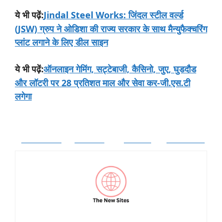
:
Jindal Steel Works: जिंदल स्टील वर्ल्ड
ये
भी
पढ़ें
(JSW) ग्रुप ने ओडिशा की राज्य सरकार के साथ मैन्युफैक्चरिंग
प्लांट लगाने के लिए डील साइन
:
ऑनलाइन गेमिंग, सट्टेबाजी, कैसिनो, जुए, घुडदौड
ये
भी
पढ़ें
और लॉटरी पर 28 प्रतिशत माल और सेवा कर-जी.एस.टी
लगेगा
Facebook
Twitter
Follow
Pinterest