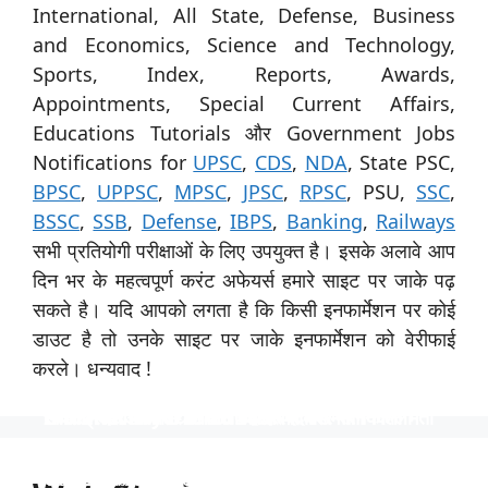
International, All State, Defense, Business
and Economics, Science and Technology,
Sports, Index, Reports, Awards,
Appointments, Special Current Affairs,
Educations Tutorials और Government Jobs
Notifications for
UPSC
,
CDS
,
NDA
, State PSC,
BPSC
,
UPPSC
,
MPSC
,
JPSC
,
RPSC
, PSU,
SSC
,
BSSC
,
SSB
,
Defense
,
IBPS
,
Banking
,
Railways
सभी प्रतियोगी परीक्षाओं के लिए उपयुक्त है। इसके अलावे आप
दिन भर के महत्वपूर्ण करंट अफेयर्स हमारे साइट पर जाके पढ़
सकते है। यदि आपको लगता है कि किसी इनफार्मेशन पर कोई
डाउट है तो उनके साइट पर जाके इनफार्मेशन को वेरीफाई
करले। धन्यवाद !
स्पेशिलिस्ट ऑफिसर के 31 पदों पर नाबार्ड ने निकाली भर्ती
उत्तर प्रदेश विश्वविद्यालय ने 535 पदों पर भर्ती निकाली
टीजीटी और पीजीटी के 1613 पदों पर भर्ती
Indian Navy में 254 ऑफिसर पदों पर भर्ती
निकली भर्ती NTPC में 130 पदों पर
स्पेशिलिस्ट ऑफिसर के 31 पदों पर नाबार्ड ने निकाली भर्ती, आयु
उत्तर प्रदेश विश्वविद्यालय ने 535 पदों पर भर्ती निकाली, आयु सीमा
टीजीटी और पीजीटी के 1613 पदों पर भर्ती, 40 वर्ष की आयु सीमा
Indian Navy में 254 ऑफिसर पदों पर भर्ती, इंजीनियर्स को
निकली भर्ती NTPC में 130 पदों पर, आयु सीमा 40 साल, सैलरी
सीमा 62 साल तक, साढ़े 4 लाख रुपये की सैलरी।
40 साल तक और 1 लाख से अधिक की सैलरी।
और 90 हजार रुपये से अधिक की सैलरी
अवसर, वेतन 56 हजार तक
1,80,000 तक