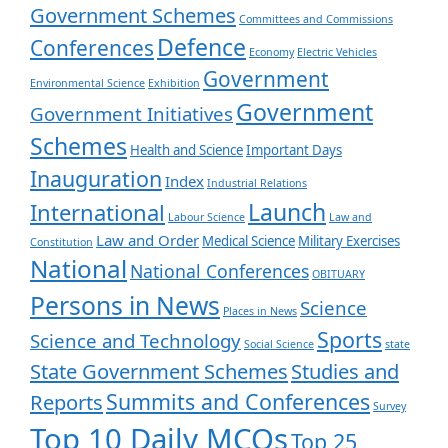
Government Schemes
Committees and Commissions
Defence
Conferences
Economy
Electric Vehicles
Government
Environmental Science
Exhibition
Government
Government Initiatives
Schemes
Health and Science
Important Days
Inauguration
Index
Industrial Relations
Launch
International
Labour Science
Law and
Law and Order
Medical Science
Military Exercises
Constitution
National
National Conferences
OBITUARY
Persons in News
Science
Places in News
Sports
Science and Technology
Social Science
state
State Government Schemes
Studies and
Summits and Conferences
Reports
Survey
Top 10 Daily MCQs
Top 25