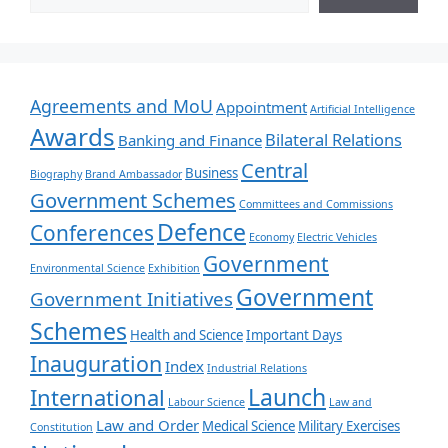
Agreements and MoU
Appointment
Artificial Intelligence
Awards
Bilateral Relations
Banking and Finance
Central
Business
Biography
Brand Ambassador
Government Schemes
Committees and Commissions
Defence
Conferences
Economy
Electric Vehicles
Government
Environmental Science
Exhibition
Government
Government Initiatives
Schemes
Health and Science
Important Days
Inauguration
Index
Industrial Relations
Launch
International
Labour Science
Law and
Law and Order
Medical Science
Military Exercises
Constitution