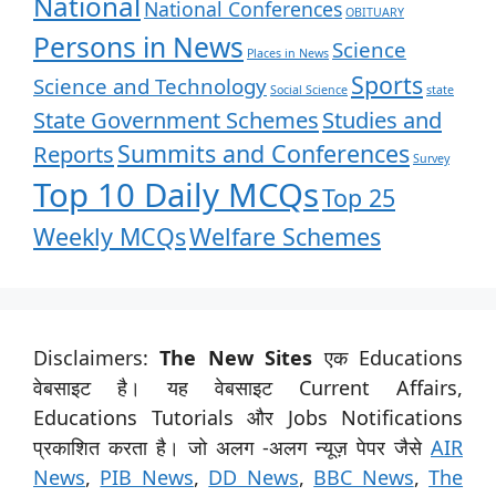
National
National Conferences
OBITUARY
Persons in News
Science
Places in News
Sports
Science and Technology
Social Science
state
State Government Schemes
Studies and
Summits and Conferences
Reports
Survey
Top 10 Daily MCQs
Top 25
Weekly MCQs
Welfare Schemes
Disclaimers:
The New Sites
एक Educations
वेबसाइट है। यह वेबसाइट Current Affairs,
Educations Tutorials और Jobs Notifications
प्रकाशित करता है। जो अलग -अलग न्यूज़ पेपर जैसे
AIR
News
,
PIB News
,
DD News
,
BBC News
,
The