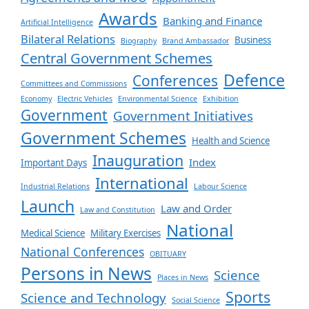
Awards
Banking and Finance
Artificial Intelligence
Bilateral Relations
Business
Biography
Brand Ambassador
Central Government Schemes
Defence
Conferences
Committees and Commissions
Economy
Electric Vehicles
Environmental Science
Exhibition
Government
Government Initiatives
Government Schemes
Health and Science
Inauguration
Index
Important Days
International
Industrial Relations
Labour Science
Launch
Law and Order
Law and Constitution
National
Medical Science
Military Exercises
National Conferences
OBITUARY
Persons in News
Science
Places in News
Sports
Science and Technology
Social Science