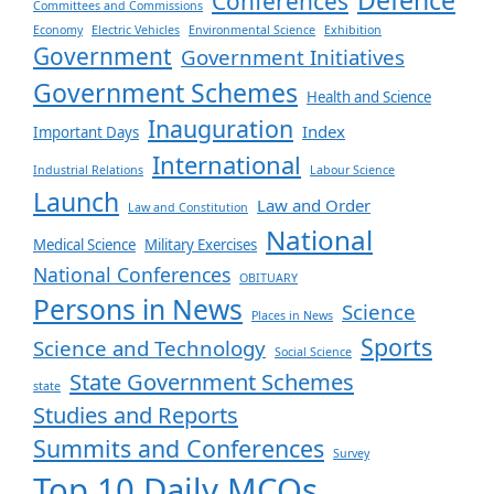
Defence
Conferences
Committees and Commissions
Economy
Electric Vehicles
Environmental Science
Exhibition
Government
Government Initiatives
Government Schemes
Health and Science
Inauguration
Index
Important Days
International
Industrial Relations
Labour Science
Launch
Law and Order
Law and Constitution
National
Medical Science
Military Exercises
National Conferences
OBITUARY
Persons in News
Science
Places in News
Sports
Science and Technology
Social Science
State Government Schemes
state
Studies and Reports
Summits and Conferences
Survey
Top 10 Daily MCQs