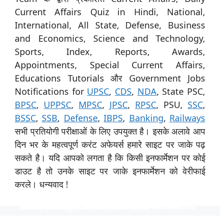
Current Affairs Quiz in Hindi, National,
International, All State, Defense, Business
and Economics, Science and Technology,
Sports, Index, Reports, Awards,
Appointments, Special Current Affairs,
Educations Tutorials और Government Jobs
Notifications for
UPSC
,
CDS
,
NDA
, State PSC,
BPSC
,
UPPSC
,
MPSC
,
JPSC
,
RPSC
, PSU,
SSC
,
BSSC
,
SSB
,
Defense
,
IBPS
,
Banking
,
Railways
सभी प्रतियोगी परीक्षाओं के लिए उपयुक्त है। इसके अलावे आप
दिन भर के महत्वपूर्ण करंट अफेयर्स हमारे साइट पर जाके पढ़
सकते है। यदि आपको लगता है कि किसी इनफार्मेशन पर कोई
डाउट है तो उनके साइट पर जाके इनफार्मेशन को वेरीफाई
करले। धन्यवाद !
स्पेशिलिस्ट ऑफिसर के 31 पदों पर नाबार्ड ने निकाली भर्ती
उत्तर प्रदेश विश्वविद्यालय ने 535 पदों पर भर्ती निकाली
टीजीटी और पीजीटी के 1613 पदों पर भर्ती
Indian Navy में 254 ऑफिसर पदों पर भर्ती
निकली भर्ती NTPC में 130 पदों पर