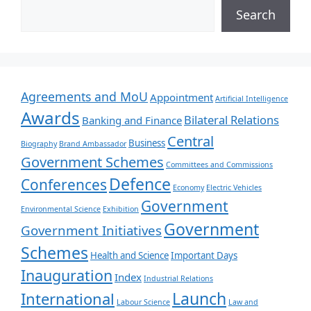
Search
Agreements and MoU
Appointment
Artificial Intelligence
Awards
Bilateral Relations
Banking and Finance
Central
Business
Biography
Brand Ambassador
Government Schemes
Committees and Commissions
Defence
Conferences
Economy
Electric Vehicles
Government
Environmental Science
Exhibition
Government
Government Initiatives
Schemes
Health and Science
Important Days
Inauguration
Index
Industrial Relations
Launch
International
Labour Science
Law and