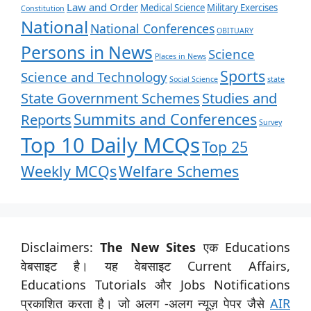
Law and Order
Medical Science
Military Exercises
Constitution
National
National Conferences
OBITUARY
Persons in News
Science
Places in News
Sports
Science and Technology
Social Science
state
State Government Schemes
Studies and
Summits and Conferences
Reports
Survey
Top 10 Daily MCQs
Top 25
Weekly MCQs
Welfare Schemes
Disclaimers:
The New Sites
एक Educations
वेबसाइट है। यह वेबसाइट Current Affairs,
Educations Tutorials और Jobs Notifications
प्रकाशित करता है। जो अलग -अलग न्यूज़ पेपर जैसे
AIR