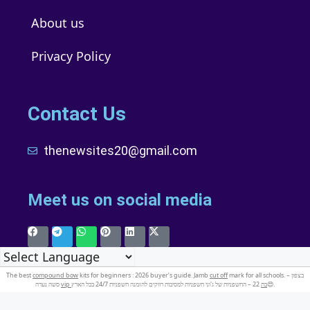
About us
Privacy Policy
Contact Us
thenewsites20@gmail.com
Meet us on social media
The best
compound bow
kits for beginners : 2026 buyer’s guide. Jamb
cut off
mark for all schools. בצפון –
22 – החשפניות של ג'וני חשפניות למסיבות רווקים להזמנה חשפניות 24/7 בכל הארץ😍.
vip בת
סשה נערה