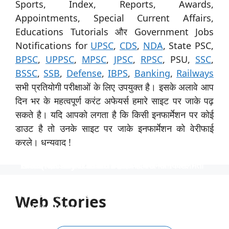
Sports, Index, Reports, Awards,
Appointments, Special Current Affairs,
Educations Tutorials और Government Jobs
Notifications for
UPSC
,
CDS
,
NDA
, State PSC,
BPSC
,
UPPSC
,
MPSC
,
JPSC
,
RPSC
, PSU,
SSC
,
BSSC
,
SSB
,
Defense
,
IBPS
,
Banking
,
Railways
सभी प्रतियोगी परीक्षाओं के लिए उपयुक्त है। इसके अलावे आप
दिन भर के महत्वपूर्ण करंट अफेयर्स हमारे साइट पर जाके पढ़
सकते है। यदि आपको लगता है कि किसी इनफार्मेशन पर कोई
डाउट है तो उनके साइट पर जाके इनफार्मेशन को वेरीफाई
करले। धन्यवाद !
स्पेशिलिस्ट ऑफिसर के 31 पदों पर नाबार्ड ने निकाली भर्ती
उत्तर प्रदेश विश्वविद्यालय ने 535 पदों पर भर्ती निकाली
टीजीटी और पीजीटी के 1613 पदों पर भर्ती
Indian Navy में 254 ऑफिसर पदों पर भर्ती
निकली भर्ती NTPC में 130 पदों पर
स्पेशिलिस्ट ऑफिसर के 31 पदों पर नाबार्ड ने निकाली भर्ती, आयु
उत्तर प्रदेश विश्वविद्यालय ने 535 पदों पर भर्ती निकाली, आयु सीमा
टीजीटी और पीजीटी के 1613 पदों पर भर्ती, 40 वर्ष की आयु सीमा
Indian Navy में 254 ऑफिसर पदों पर भर्ती, इंजीनियर्स को
निकली भर्ती NTPC में 130 पदों पर, आयु सीमा 40 साल, सैलरी
सीमा 62 साल तक, साढ़े 4 लाख रुपये की सैलरी।
40 साल तक और 1 लाख से अधिक की सैलरी।
और 90 हजार रुपये से अधिक की सैलरी
अवसर, वेतन 56 हजार तक
1,80,000 तक
Web Stories
By Aditya Munna
By Aditya Munna
By Aditya Munna
By Aditya Munna
By Aditya Munna
On Feb 27, 2024
On Feb 27, 2024
On Feb 27, 2024
On Feb 26, 2024
On Feb 24, 2024