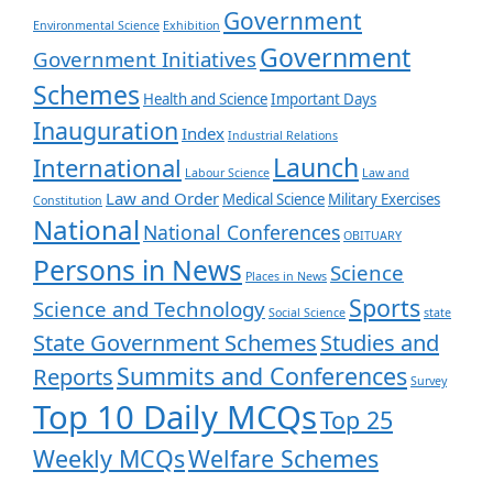
Government
Environmental Science
Exhibition
Government
Government Initiatives
Schemes
Health and Science
Important Days
Inauguration
Index
Industrial Relations
Launch
International
Labour Science
Law and
Law and Order
Medical Science
Military Exercises
Constitution
National
National Conferences
OBITUARY
Persons in News
Science
Places in News
Sports
Science and Technology
Social Science
state
State Government Schemes
Studies and
Summits and Conferences
Reports
Survey
Top 10 Daily MCQs
Top 25
Weekly MCQs
Welfare Schemes