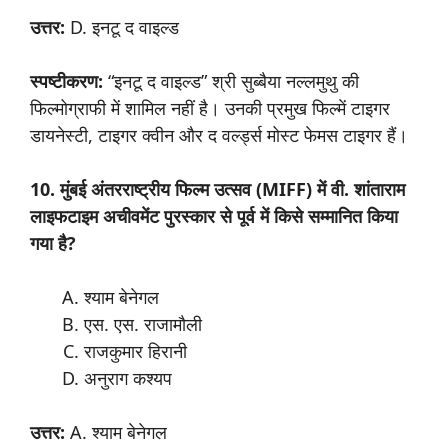
उत्तर
:
D. इनटू द वाइल्ड
स्पष्टीकरण:
“इनटू द वाइल्ड” श्री सुब्बैया नल्लमुथु की
फिल्मोग्राफी में शामिल नहीं है। उनकी प्रमुख फिल्में टाइगर
डायनेस्टी, टाइगर क्वीन और द वर्ल्ड्स मोस्ट फेमस टाइगर हैं।
10. मुंबई
अंतरराष्ट्रीय
फिल्म
उत्सव
(MIFF)
में
वी
.
शांताराम
लाइफटाइम
अचीवमेंट
पुरस्कार
से
पूर्व
में
किसे
सम्मानित
किया
गया
है
?
श्याम बेनेगल
एस. एस. राजामौली
राजकुमार हिरानी
अनुराग कश्यप
उत्तर
:
A. श्याम बेनेगल