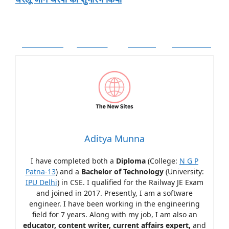
Facebook
Twitter
Follow
Pinterest
Aditya Munna
I have completed both a
Diploma
(College:
N G P
Patna-13
) and a
Bachelor of Technology
(University:
IPU Delhi
) in CSE. I qualified for the Railway JE Exam
and joined in 2017. Presently, I am a software
engineer. I have been working in the engineering
field for 7 years. Along with my job, I am also an
educator, content writer, current affairs expert,
and